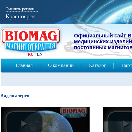
Сменить регион
Красноярск
Официальный сайт B
мeдицинcких изделий
постоянных магнитов
RU
|
EN
Главная
О компании
Каталог
Парт
Видеогалерея